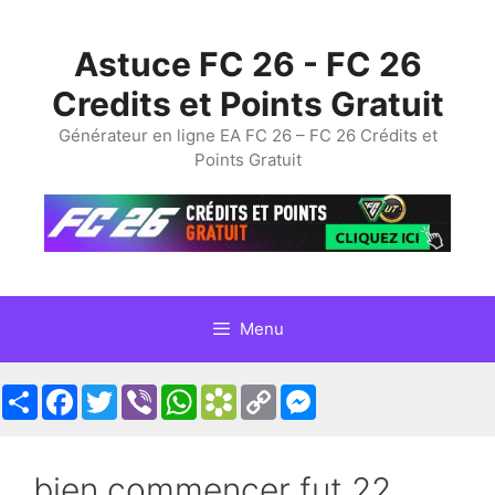
Skip
to
Astuce FC 26 - FC 26
content
Credits et Points Gratuit
Générateur en ligne EA FC 26 – FC 26 Crédits et
Points Gratuit
Menu
Share
Facebook
Twitter
Viber
WhatsApp
Bookmarks.fr
Copy
Messenger
Link
bien commencer fut 22