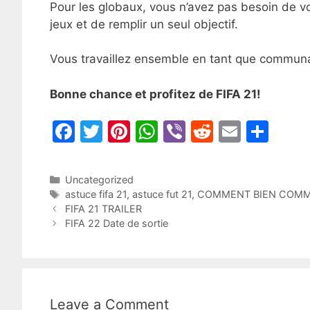
Pour les globaux, vous n’avez pas besoin de vou
jeux et de remplir un seul objectif.
Vous travaillez ensemble en tant que commun
Bonne chance et profitez de FIFA 21!
F
T
Pi
W
Vi
R
E
S
a
w
nt
h
b
e
m
h
c
itt
er
at
er
d
ai
ar
Categories
Uncategorized
e
er
e
s
di
l
e
Tags
astuce fifa 21
,
astuce fut 21
,
COMMENT BIEN COMME
Post
FIFA 21 TRAILER
b
st
A
t
navigation
FIFA 22 Date de sortie
o
p
o
p
k
Leave a Comment