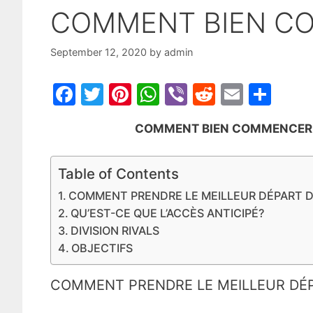
COMMENT BIEN CO
September 12, 2020
by
admin
F
T
Pi
W
Vi
R
E
S
a
w
nt
h
b
e
m
h
COMMENT BIEN COMMENCER SUR 
c
itt
er
at
er
d
ai
ar
e
er
e
s
di
l
e
Table of Contents
b
st
A
t
COMMENT PRENDRE LE MEILLEUR DÉPART DA
o
p
QU’EST-CE QUE L’ACCÈS ANTICIPÉ?
o
p
DIVISION RIVALS
k
OBJECTIFS
COMMENT PRENDRE LE MEILLEUR DÉP