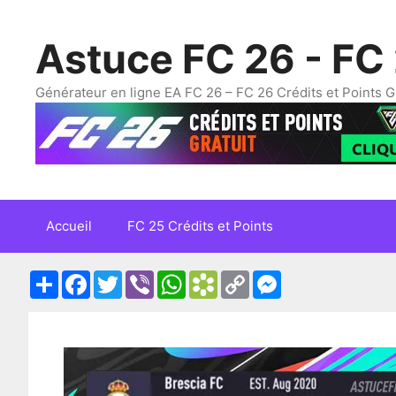
Skip
to
Astuce FC 26 - FC 
content
Générateur en ligne EA FC 26 – FC 26 Crédits et Points G
Accueil
FC 25 Crédits et Points
Share
Facebook
Twitter
Viber
WhatsApp
Bookmarks.fr
Copy
Messenger
Link