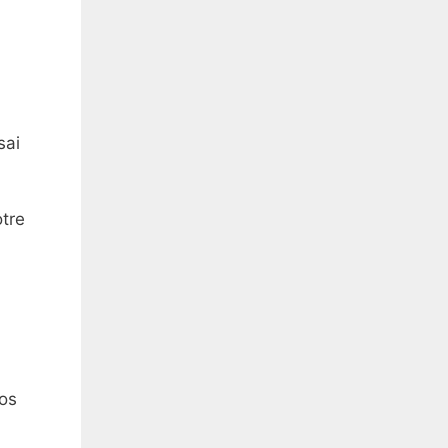
sai
otre
vos