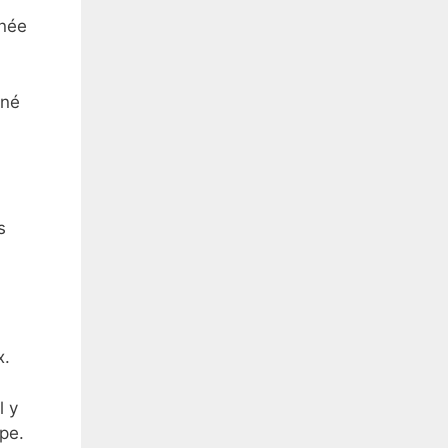
nnée
iné
s
x.
l y
ipe.