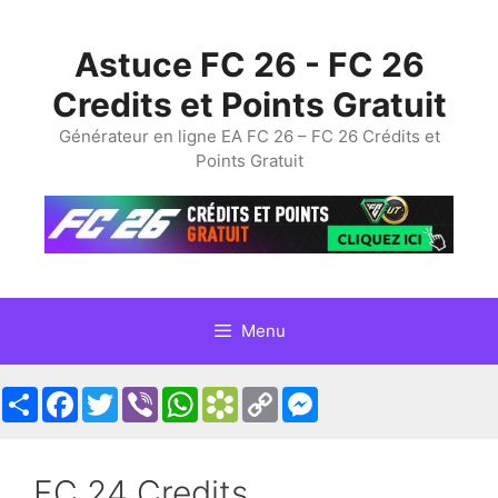
Skip
to
Astuce FC 26 - FC 26
content
Credits et Points Gratuit
Générateur en ligne EA FC 26 – FC 26 Crédits et
Points Gratuit
Menu
Share
Facebook
Twitter
Viber
WhatsApp
Bookmarks.fr
Copy
Messenger
Link
FC 24 Credits