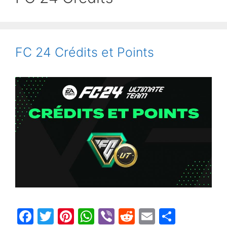
FC 24 Crédits et Points
F
T
Pi
W
Vi
R
E
S